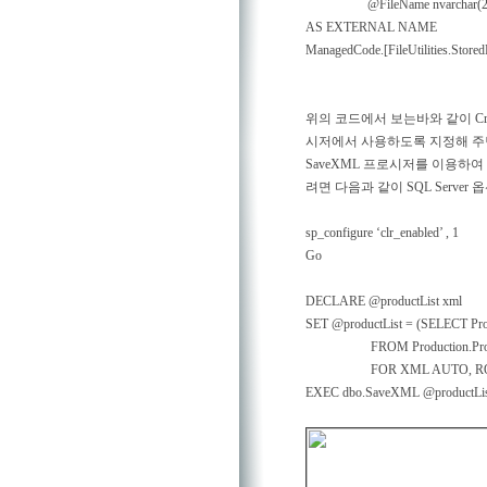
@FileName nvarchar(20
AS EXTERNAL NAME
ManagedCode.[FileUtilities.Stor
위의 코드에서 보는바와 같이 Cre
시저에서 사용하도록 지정해 주
SaveXML 프로시저를 이용하여 
려면 다음과 같이 SQL Server
sp_configure ‘clr_enabled’ , 1
Go
DECLARE @productList xml
SET @productList = (SELECT Prod
FROM Production.Produc
FOR XML AUTO, ROOT('C
EXEC dbo.SaveXML @productList,