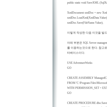
public static void SaveXML (SqlX
XmlDocument xmlDoc = new Xml
xmlDoc.LoadXml(XmlData.Value)
xmlDoc.Save(FileName.Value);
이렇게 작성한 다음 이것을 빌드
아래 부분은 SQL Server mana
를 이용하는것으로 한다. 참고로 Ad
터베이스이다.
USE AdventureWorks
GO
CREATE ASSEMBLY ManagedC
FROM 'C:\Program Files\Microsof
WITH PERMISSION_SET = E
GO
CREATE PROCEDURE dbo.Save