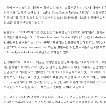
이외에 서버는 설치된 시점부터 최신 보안 업데이트를 적용하는 기간에 감염의 위
하기 위해 “설치 후 보안 업데이트(Post-Setup Security Updates, PSSU)” 기능을 제
P1은 설치를 한 후 윈도우 업데이트가 최신 보안 업데이트를 새로운 컴퓨터에 설
된 모든 유입 커넥션을 차단한다.
윈도우 서버 2003 SP1의 다른 주요 향상 기능으로는 5네트워크 관리자들이 고의
에 확인하도록 하는 IIS 6.0 (Internet Information Services) 메타베이스 검수 (Metabas
안 출입구만을 허용하는 서비스 구축에 도움되는 접근권한 제한과 강력한 의무설치
낡은 VPN (virtual private networking) 자산을 고립화할 수 있도록 허용하는 네트
rk Access Quarantine Control) 구성요소 추가 등이 있다.
한국마이크로소프트 서버 제품군 마케팅 총괄 김성재 이사는 “내부적으로 테스트한 결과
1을 설치한 이후 최대 50%의 성능 및 신뢰성 향상이 있었기에, 국내에서 공급되
얻을 것으로 기대한다”고 말하면서 “마이크로소프트는 하드웨어 및 소프트웨어 
통해 최상의 애플리케이션 및 디바이스 호환성을 제공할 수 있도록 했으며, 안티바
이스, 커뮤니케이션, BI, 웹 개발, 재정 등 다양한 서버 애플리케이션에 대한 테스
보다 편리하게 사용할 수 있도록 만전의 준비를 갖췄다”고 말했다.
윈도우 서버 2003 SP1은 향후 2개월 내에 18개국 언어로 공급될 예정이며, 윈도우 서버
우 XP 프로페셔널 x64 RTM은 오는 4월말부터 다양한 파트너들을 통하여 공급될 