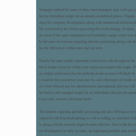
Strategies utilised by many of these fund managers may well spot c
hin the immediate hedge versus already-established places. Organic
oices for company development, along with commercial infrastructu
bly concerned in the choices powering the world strategy. At times,
the most of the same equipment you'll probably supply where you li
ke the most of overseas acquiring and also promoting along with in
lus the differences within rates that can arise.
Exactly the same studies important when faced with throughout t
ble to hedge resources within your region associated with origin. Y
ou simply understand that the methods inside account will likely be
s could be the concentrate your pay for, and what types of results are
u've been blessed pay for administrators international, and you will 
lar fund is still managed simply by an individual with just one quant
h you only assume with home funds.
The hazards regarding globally purchasing and also offering aren't 
ompared with household getting as well as selling, as extended while
n, along with the rewards might be more effective. Due to the fact r
ort development in early on years, an important purchase may result