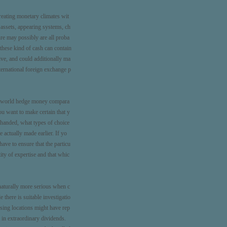
reating monetary climates wit
 assets, appearing systems, ch
re may possibly are all proba
 these kind of cash can contain
ve, and could additionally ma
ternational foreign exchange p
he world hedge money compara
ou want to make certain that y
 handed, what types of choice
 actually made earlier. If yo
have to ensure that the particu
ity of expertise and that whic
naturally more serious when c
 there is suitable investigatio
ising locations might have rep
 in extraordinary dividends.