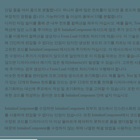
단일 폼을 여러 폼으로 분할합니다. 하나의 폼에 많은 컨트롤이 있으면 폼 로드와 
부정적인 영향을 줍니다. 가능하다면 둘 이상의 폼에서 UI를 분할합니다.
디자인 타임 빌더를 통해 큰 내부 컨트롤 컬렉션을 채우지 마십시오. 예를 들어, TreeVi
렉션에 많은 노드를 추가하는 경우 InitializeComponent 메서드에 많은 추가 코드
드를 이동하여 컬렉션을 생성자나 Form.Load 이벤트 처리기에 채웁니다. 이 기술
해 간단하게 편집할 수 없다는 단점이 있지만 생성된 코드의 크기를 자르는 데 도움
고유한 코드를 InitializeComponent 메서드에 추가하지 마십시오. 이 메서드에서
한 수정이나 추가가 지원되지 않으므로 일반적으로 이 지침을 따르는 것이 좋습니다
않으면 디자이너에서 예기치 않은 동작(behavior)이 발생할 수 있습니다. 고유한 
에 추가하는 경우 생성자나 Form.Load 이벤트 처리기에서 수행해야 합니다.
비슷한 컨트롤을 런타임에 프로그래밍 방식으로 초기화합니다. 예를 들어, Text 및 Po
가 있는 12개의 Button 컨트롤을 만드는 경우 12개의 컨트롤 전체를 디자이너에서
초기화하는 대신에 루프에서 작성 및 초기화하는 것을 고려할 수 있습니다. 또한 이
유한 코드를 작성하는 중이면 코드를 InitializeComponent 안에 넣지 마십시오.
InitializeComponent를 수정하면 InitializeComponent 외부의 코드에서 인스턴
를 사용하여 편집할 수 없다는 단점이 있습니다. 또한 InitializeComponent에서 
수정된 코드를 디자이너가 더 이상 올바르게 해석하지 못하므로 폼을 렌더링할 수 
때문에 InitializeComponent를 수정하지 않는 위에 나열된 해결 방법을 사용하는 