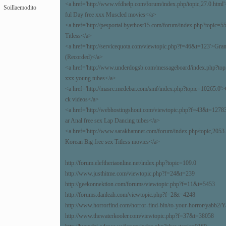
<a href='http://www.vfdhelp.com/forum/index.php/topic,27.0.h
Soillaemodito
ful Day free xxx Muscled movies</a>
<a href='http://pesportal.byethost15.com/forum/index.php?topic=55.
Titless</a>
<a href='http://servicequota.com/viewtopic.php?f=46&t=123'>Gra
(Recorded)</a>
<a href='http://www.underdogsb.com/messageboard/index.php?top
xxx young tubes</a>
<a href='http://masrc.medebar.com/smf/index.php?topic=10265.0'>
ck videos</a>
<a href='http://webhostingshout.com/viewtopic.php?f=43&t=
ar Anal free sex Lap Dancing tubes</a>
<a href='http://www.sarakhamnet.com/forum/index.php/topic,2
Korean Big free sex Titless movies</a>
http://forum.eleftheriaonline.net/index.php?topic=109.0
http://www.justhitme.com/viewtopic.php?f=24&t=239
http://geekonnektion.com/forums/viewtopic.php?f=11&t=5453
http://forums.danleah.com/viewtopic.php?f=2&t=4248
http://www.horrorfind.com/horror-find-bin/to-your-horror/yabb
http://www.thewaterkooler.com/viewtopic.php?f=37&t=38058