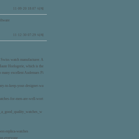
삭제
11·09·20 18:07
oftware
삭제
11·12·30 07:29
p Swiss watch manufacturer. A
Haute Horlogerie, which is the
to many excellent Audemars Pi
sary-to-keep-your-designer-wa
-watches-for-men-are-well-wort
get_a_good_quality_watches_w
best-replica-watches
for-everyone