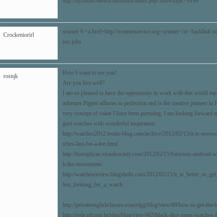
http://hyundai.odessa.ua/forum/index.php?showtopic=9169
xrumer 6 <a href=http://xrumerservice.org>xrumer</a> backlink s
Crockeniorirl
seo jobs
How I want to see you!
rosnjk
Are you live well?
I am so pleased to have the opportunity to work with this world to
udemars Piguet adheres to perfection and is the creative pioneer in 
very concept of value I have been pursuing. I am looking forward 
guet watches with wonderful inspiration.
http://watches2012.ivoire-blog.com/archive/2012/02/15/it-is-neces
tches-last-for-a-lon.html
http://hotreplicas.visualsociety.com/2012/02/15/futuristic-android
h-the-investment/
http://watchesreview.blogshells.com/2012/02/15/it_is_better_to_
hen_looking_for_a_watch
http://privateenglishclasses.com/elgg/blog/view/69/how-to-get-the-
http://rede.pft.org.br/elgg/blog/view/463/black-dice-mens-watches-