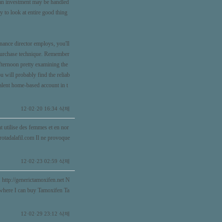
an investment may be handled
ty to look at entire good thing
ance director employs, you'll
 purchase technique. Remember
afternoon pretty examining the
 will probably find the reliab
valent home-based account in t
삭제
12·02·20 16:34
t utilise des femmes et en nor
urotadalafil.com
Il ne provoque
삭제
12·02·23 02:59
.
http://generictamoxifen.net
N
here I can buy Tamoxifen Ta
삭제
12·02·29 23:12