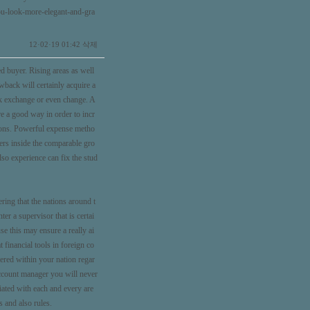
ou-look-more-elegant-and-gra
삭제
12·02·19 01:42
d buyer. Rising areas as well
wback will certainly acquire a
ock exchange or even change. A
are a good way in order to incr
ions. Powerful expense metho
ers inside the comparable gro
lso experience can fix the stud
ing that the nations around t
er a supervisor that is certai
e this may ensure a really ai
 financial tools in foreign co
ffered within your nation regar
account manager you will never
iated with each and every are
s and also rules.