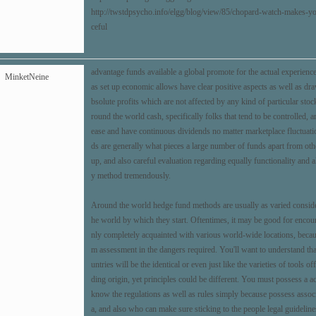
http://twstdpsycho.info/elgg/blog/view/85/chopard-watch-makes-y
ceful
advantage funds available a global promote for the actual experience
MinketNeine
as set up economic allows have clear positive aspects as well as dra
bsolute profits which are not affected by any kind of particular st
round the world cash, specifically folks that tend to be controlled, 
ease and have continuous dividends no matter marketplace fluctuat
ds are generally what pieces a large number of funds apart from oth
up, and also careful evaluation regarding equally functionality and a
y method tremendously.
Around the world hedge fund methods are usually as varied consider
he world by which they start. Oftentimes, it may be good for encount
nly completely acquainted with various world-wide locations, becaus
m assessment in the dangers required. You'll want to understand that
untries will be the identical or even just like the varieties of tools o
ding origin, yet principles could be different. You must possess a 
know the regulations as well as rules simply because possess assoc
a, and also who can make sure sticking to the people legal guideline