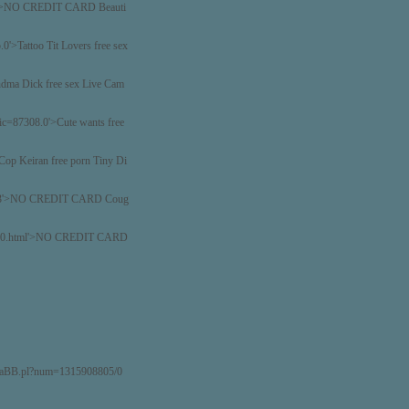
tml'>NO CREDIT CARD Beauti
0'>Tattoo Tit Lovers free sex
ndma Dick free sex Live Cam
ic=87308.0'>Cute wants free
Cop Keiran free porn Tiny Di
12783'>NO CREDIT CARD Coug
053.0.html'>NO CREDIT CARD
2/YaBB.pl?num=1315908805/0