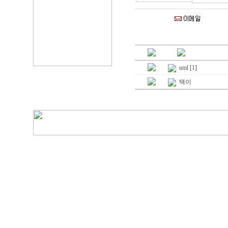
uml [1]
택이