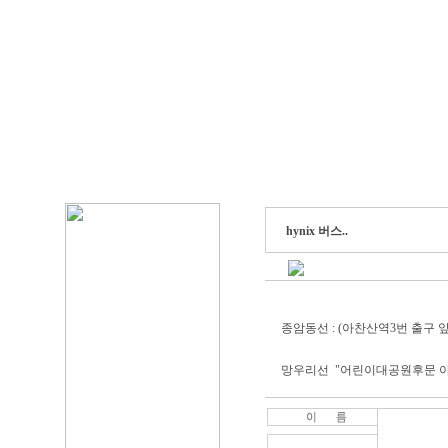
hynix 버스..
종암동선 : (아찬산역3번 출구 앞
망우리선 "어린이대공원후문 아