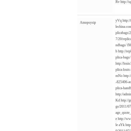
Rv
http://
yVq
http:/
Amopsysip
lechina.co
plicabags/
7/20/replic
ndbags/
f
b
http://re
plica-bags/
http://loui
plica-louis
mNo
http:
-825406-ac
plica-hand
http://adm
Kd
http:/
gs/2011/07/
age_quote
e
http://ww
le
aYk
htt