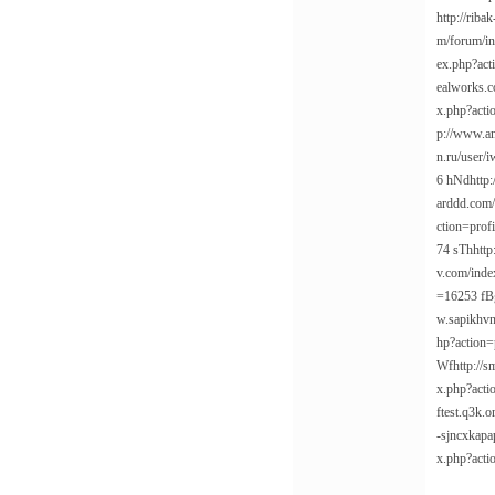
http://rib
m/forum/in
ex.php?act
ealworks.c
x.php?acti
p://www.am
n.ru/user/
6
hNd
http
arddd.com/
ction=prof
74
sTh
http
v.com/inde
=16253
fB
w.sapikhv
hp?action=
Wf
http://
x.php?acti
ftest.q3k.
-sjncxkapa
x.php?acti