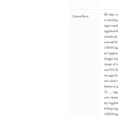
tRc
http:/
CreawnTarve
e.com/shop
uggs-canad
uggshoes66
ustralia-uk
ootssale56
1/08/05/ug
tp://uggbo
bloggd.org
cheap/
nU
om/2011/08
on-ugg-boo
ssic-short
hatena.ne
32_-__ugg_
oots-cleara
ttp://uggk
h/blogs/ug
1/08/04/ug