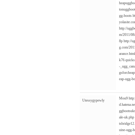
heapuggboo
tonuggboot
gg-boots
h
yolasite.co
http://ugg
m/2011/08/
8p
http://
g.com/2011
arance.htm
k76.quicks
-_ugg_cana
gsforcheap
eap-ugg-bo
Mou9
http
Utessygypewly
d.hatena.n
ggbootsuks
ale-uk.php
tsbridge12
uine-ugg-b