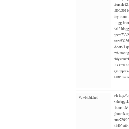
sforsale12
s805/2011/
iley-button
k-ugg-boot
da12.blogg
ppers730/2
s/art/63256
-boots/
Lq
eybuttonug
ebly.com/c
9
Ykm6
ht
ggslippers
1/08/05/ch
z4r
http:/
Vawblobiaheli
x.de/uggcla
-boots-uk/
gbootuk.er
ance730/20
44400
o6