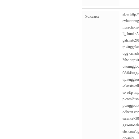
sBw
http:
Noiccarce
eybuttonug
m/sections/
ll_.html
e
gah.net/20
tp://uggcla
ugg-canada
Mw
http:/
uttonuggbo
08/04/ugg-
ttp://uggso
-classic-tal
ts/
oEp
htt
p.com/disc
p://uggout
odbean.com
earance730
ggs-on-sal
ebs.com/ug
on-sale/