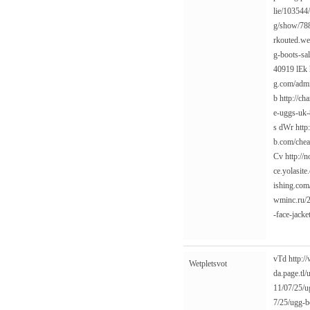
lie/103544
g/show/78
rkouted.we
g-boots-sa
40919
lEk
g.com/adm
b
http://ch
e-uggs-uk
s
dWr
http
b.com/chea
Cv
http://
ce.yolasite
ishing.com/
wminc.ru/2
-face-jacke
vTd
http:/
Wetpletsvot
da.page.tl/
11/07/25/u
7/25/ugg-b