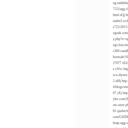
og.mdabdu
7/22/ugg-cl
html
oQj
h
outlet3.cs
s722/2011/
ogoak.com
y.php?u=u
ogs.hoycin
s369.canal
bootsale/1
27077
eE
e
yWw
ht
ww.diynot.
2
aMj
http
4/blogs/en
07
yEj
htt
yles.com/2
ots-store
p
01.quebecb
com/GHDLim
heap-ugg-