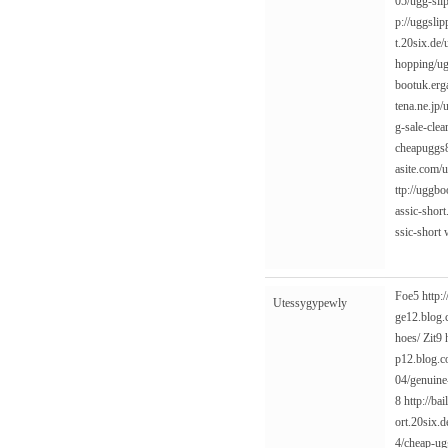
05/ugg-slip
p://uggsli
t.20six.de
hopping/ug
bootuk.erg
tena.ne.jp
g-sale-clea
cheapuggs8
asite.com/
ttp://uggb
assic-short
ssic-short
Foe5
http:
Utessygypewly
ge12.blog.
hoes/
Zit9
p12.blog.c
04/genuine
8
http://ba
ort.20six.d
4/cheap-ug