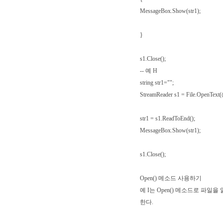
MessageBox.Show(str1);
}
s1.Close();
-- 예 H
string str1="";
StreamReader s1 = File.OpenText(@
str1 = s1.ReadToEnd();
MessageBox.Show(str1);
s1.Close();
Open() 메소드 사용하기
예 I는 Open() 메소드로 파일을 
한다.