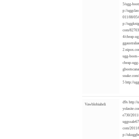
5/ugg-boot
p://uggcla
011/08/05/
p://uggkni
com/82703
4/cheap-ug
ggaustrali
2.nipox.c
ugg-boots-
cheap-ugg-
gbootscana
snake.com/
5
http://u
d9s
http:/
Vawblobiaheli
yolasite.c
e730/2011/
uggssale67
com/2011/0
p://ukuggb