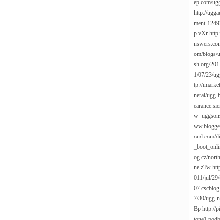
ep.com/ug
http://ugg
ment-1249
p
vXr
http
nswers.co
om/blogs/u
sh.org/201
1/07/23/ug
tp://imark
neral/ugg-b
earance.si
w=uggsons
ww.bloggen
oud.com/d
_boot_onli
og.cz/north
ne
zTw
htt
011/jul/29/
07.cscblog
7/30/ugg-ni
Bp
http://
tone1.podb