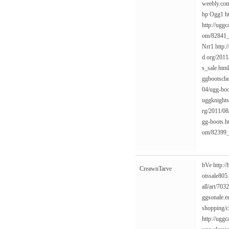
weebly.com
hp
Ogg1
h
http://ugg
om/82841_
Nrr1
http:
d.org/2011
s_sale.html
ggbootsche
04/ugg-boo
uggknights
rg/2011/08
gg-boots.h
om/82399_
bVe
http:/
CreawnTarve
otssale805
all/art/703
ggsonale.e
shopping/c
http://ugg