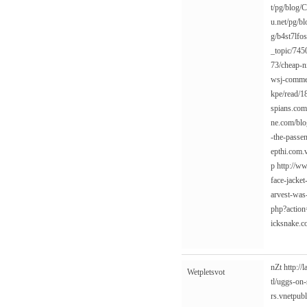
t/pg/blog/C
u.net/pg/b
g/b4st7lfo
_topic/74
73/cheap-ni
wsj-commer
kpe/read/1
spians.co
ne.com/blo
-the-passen
epthi.com.
p
http://w
face-jacket
arvest-was
php?actio
icksnake.c
nZt
http:/
Wetpletsvot
tl/uggs-on
rs.vnetpub