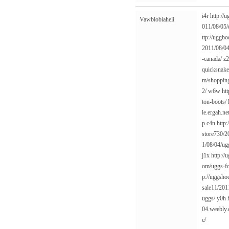
i4r
http://
Vawblobiaheli
011/08/05/
ttp://uggb
2011/08/04
-canada/
z
quicksnake
m/shopping
2/
w6w
ht
ton-boots/
le.ergah.n
p
c4n
http:
store730/2
1/08/04/ug
j1x
http://
om/uggs-fo
p://uggsho
sale11/20
uggs/
y0h
04.weebly.
e/