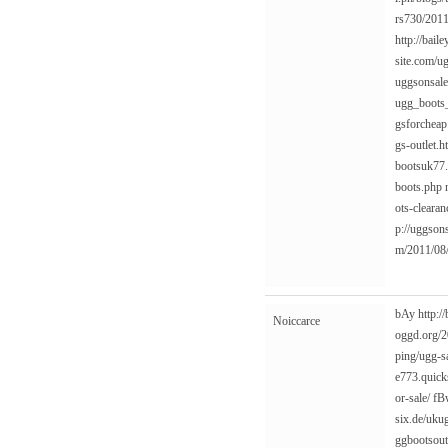
rs730/2011
http://bai
site.com/ug
uggsonsale
ugg_boots
gsforcheap
gs-outlet.h
bootsuk77.
boots.php
ots-clearan
p://uggson
m/2011/08/
bAy
http:/
Noiccarce
oggd.org/2
ping/ugg-s
e773.quick
or-sale/
fB
six.de/uku
ggbootsout