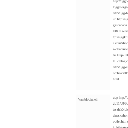
http://uggb
loggd.org/
8/05/ugg-bo
u6
http://
ggscanada
let805.wee
ttp://uggk
e.com/shop
s-clearance
ts/
Uup7
h
le12.blog.
8/05/ugg-s
orcheap805
html
u6p
http:/
Vawblobiaheli
2011/08/05
tssale55.b
classicsho
outlet.htm
i.ph/blogs