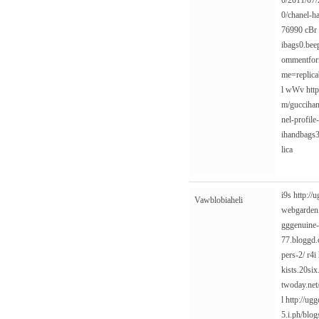
0/2011/07/
0/chanel-h
76990
cBr
ibags0.be
ommentfo
me=replic
l
wWv
htt
m/guccihan
nel-profil
ihandbags3
lica
i9s
http://
Vawblobiaheli
webgarden.
gggenuine-
77.bloggd.
pers-2/
r4i
kists.20si
twoday.net
l
http://ug
5.i.ph/blo