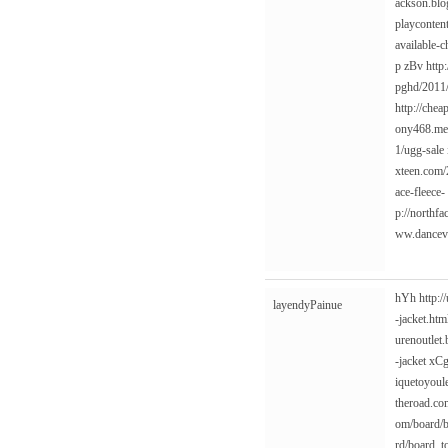
ackson.blo
playconte
available-c
p
zBv
http
pghd/2011/
http://che
ony468.me
1/ugg-sale
xteen.com/
ace-fleece-
p://northf
ww.dancevi
hYh
http:
layendyPainue
-jacket.htm
urenoutlet
-jacket
xC
iquetoyou
theroad.c
om/board/
rd/board_