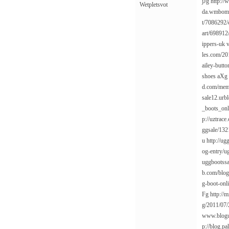
jJg
http://
Wetpletsvot
da.wmbomb
t/7086292/c
art/698912/
ippers-uk
les.com/20
ailey-button
shoes
aXg
d.com/memb
sale12.urb
_boots_onl
p://uztrac
ggsale/132
u
http://u
og-entry/ug
uggbootssa
b.com/blog
g-boot-onl
Fg
http:/
g/2011/07/
www.blogu
p://blog.p