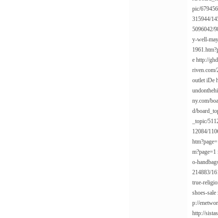
pic/67945
315944/14
5096042/9
y-well-may
1961.htm?
e
http://gh
riven.com/
outlet
iDe
undonthehi
ny.com/bo
d/board_t
_topic/51
12084/110
htm?page=
m?page=1
o-handbag
214883/16
true-relig
shoes-sale
p://enetwo
http://sis