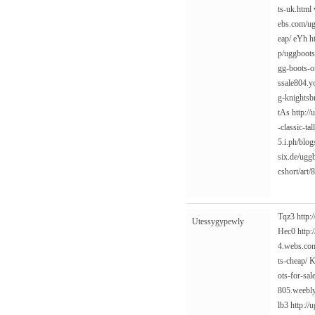
ts-uk.html
ebs.com/ug
eap/
eYh
h
p/uggboot
gg-boots-o
ssale804.y
g-knightsb
tAs
http:/
-classic-tall
5.i.ph/blo
six.de/ugg
cshort/art
Tqz3
http:
Utessygypewly
Hec0
http
4.webs.co
ts-cheap/
K
ots-for-sale
805.weebly
lb3
http://