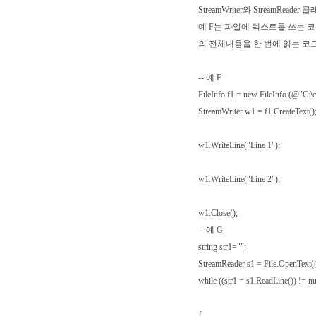
StreamWriter와 StreamReader 
예 F는 파일에 텍스트를 쓰는 코
의 전체내용을 한 번에 읽는 코
-- 예 F
FileInfo f1 = new FileInfo (@"C:\c
StreamWriter w1 = f1.CreateText()
w1.WriteLine("Line 1");
w1.WriteLine("Line 2");
w1.Close();
-- 예 G
string str1="";
StreamReader s1 = File.OpenText(@
while ((str1 = s1.ReadLine()) != nu
{