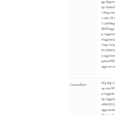
gg-slipper
ttp://baile
1.blog.com
s-sale
s2k
5.i.ph/blo
08/04/ugg-
p://uggboo
e/uggclassi
f
http://d.
011/08/05/
n-ugg-boot
gshoes999.
uggs-on-sa
kEg
http:/
CreawnTarve
og.com/201
p://uggsal
ttp://uggcl
s999/2011
uggsonsale