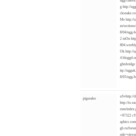
ugg-classi
g
http://u
cksnake.co
Me
http:/
m/sections
8/04/ugg-b
2
mOn
htt
804.weebly
Ok
http://
4.bloggd.o
ghtsbridge
ttp://uggu
8/05/ugg-b
uSv
http:/
pigsealse
http://tx-
rum/index.
=97322
cY
aphics.com
gb.ru/foru
ode=viewp