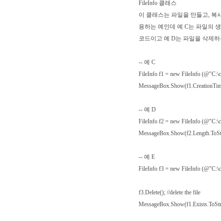
FileInfo 클래스
이 클래스는 파일을 만들고, 복사하
용하는 예인데 예 C는 파일의 
코드이고 예 D는 파일을 삭제하
-- 예 C
FileInfo f1 = new FileInfo (@"C:\c
MessageBox.Show(f1.CreationTime
-- 예 D
FileInfo f2 = new FileInfo (@"C:\c
MessageBox.Show(f2.Length.ToStr
-- 예 E
FileInfo f3 = new FileInfo (@"C:\c
f3.Delete(); //delete the file
MessageBox.Show(f1.Exists.ToString(