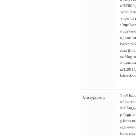
nl/18562/u
3-2563524-
-shoes-uk
s
http://w
e-ugg-boot
n_boots.ht
lognet.me/
coats
jHm
ovoblog.co
om/article
m/1/2011/0
h-face-hoo
Yhq0
http
Utessygypewly
odbean.com
08/05/ugg-
p://uggsfo
g-boots-on
uggbootsfo
boots-clear