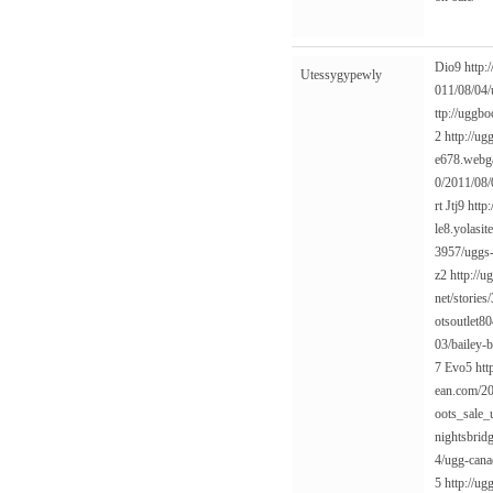
Dio9
http:
Utessygypewly
011/08/04/
ttp://uggbo
2
http://ug
e678.webga
0/2011/08/
rt
Jtj9
http
le8.yolasi
3957/uggs-
z2
http://
net/storie
otsoutlet8
03/bailey-
7
Evo5
htt
ean.com/20
oots_sale_
nightsbrid
4/ugg-cana
5
http://u