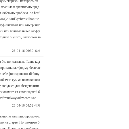
 букмекерской платформой.
 правила и сравнивать пред
 избежать проблем. <a href
oogle.lt/url?q=https://bonusc
оэффициентам при отыгрыше
нки или минимальные коэфф
лучше оценить, насколько та
삭제
26·04·16 00:30
без пополнения. Такие код
тировать платформу бесплат
е себе фиксированный бону
с: обычно сумма возможного
, вейджер для бездепозитн
ознакомиться с площадкой б
s://trendwaytoday.com</a>
삭제
26·04·16 04:52
менно по наличию промокод
во на старте. Но, помимо б
торы. В долгосрочной персп