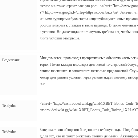
ективе они тоже играют важную роль. <a href="http://www.google
z">
http://www.google.lv/url?q=https://codec.buzz</a>
Замечал, ч
ивными турнирами букмекеры чаще публикуют новые промокод
ростом интереса к ставкам в такие периоды. В такие моменты
е условия. Но даже тогда стоит изучить требования, чтобы пон
лнить условия отыгрыша.
Мне думается, промокоды превратились в обычную часть реги
Бездепозит
торах. Почти каждая площадка дает какой-то стартовый бонус 
лавное не спешить и сопоставить несколько предложений. Случа
мекер дает разные условия через разные акции, поэтому выбор
ние.
<a href="https://enshrouded.wiki.gg/wiki/1XBET_Bonus_Code_
Teddydut
enshrouded.wiki.gg/wiki/1XBET_Bonus_Code_Today:_1XPLAY
Завершает наш обзор тип бездепозитные бонус-коды. Подобно
Teddydut
д для тех, кто не хочет рисковать своими деньгами. Активиров