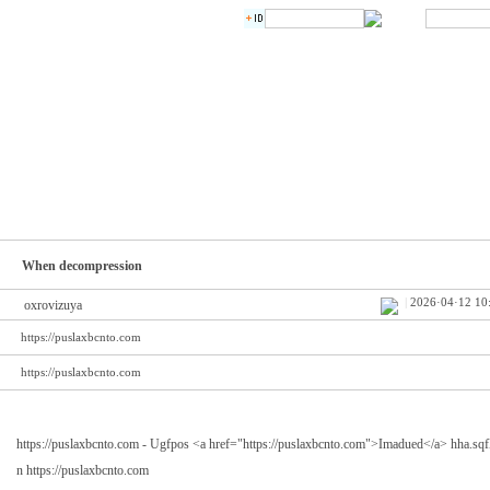
When decompression
|
2026·04·12 10
oxrovizuya
https://puslaxbcnto.com
https://puslaxbcnto.com
https://puslaxbcnto.com - Ugfpos <a href="https://puslaxbcnto.com">Imadued</a> hha.s
n https://puslaxbcnto.com