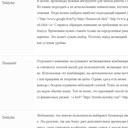
В целом, промокоды нужный инструмент для начала работы с
Teddydut
Но важно подходить к их использованию внимательно, изучать
ложения. Тогда можно выбрать наиболее подходящий вариант и
="http://www.google.lt/url?q=https://bonuscod.click">
http://www.g
od.click</a>
Стараюсь обращать внимание на требования по к
бонуса. Временами нужно ставить только на определенные ры
ициенты. Это может сужать выбор. Поэтому перед активацией 
кие условия удобны.
Отдельного внимания заслуживают активационные комбинации 
Thomaslef
ы считаются золотой жилой для пользователей, желающих тес
но. Использовав эту комбинацию, вы автоматически зачисляет
с или вращения не потратив ни цента. Однако здесь есть нюан
вывода с бездепа ограничен небольшой суммой. Плюс ко всему
ых кодов обычно выше. Тем не менее, это идеальный способ п
ез финансовых рисков. <a href="https://trendwaytoday.com">http
Любопытно, что многие пользователи выбирают букмекера и
Teddydut
а. Это разумно, так как бонус дает дополнительное преимущест
онуса, стоит учитывать юзабилити, линию ставок и другие фак