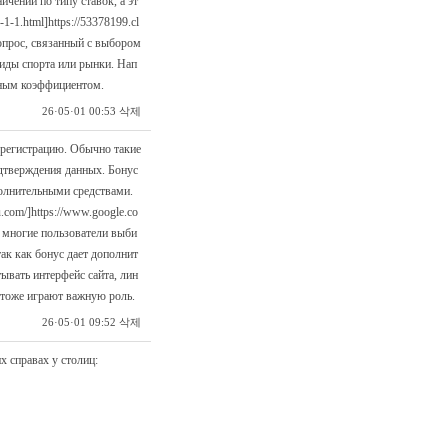
ичении по типу ставок, а эт
-1-1.html]https://53378199.cl
вопрос, связанный с выбором
иды спорта или рынки. Нап
ьным коэффициентом.
삭제
26·05·01 00:53
 регистрацию. Обычно такие
одтверждения данных. Бонус
полнительными средствами.
u.com/]https://www.google.co
то многие пользователи выби
ак как бонус дает дополнит
ывать интерфейс сайта, лин
 тоже играют важную роль.
삭제
26·05·01 09:52
х справах у столиц: