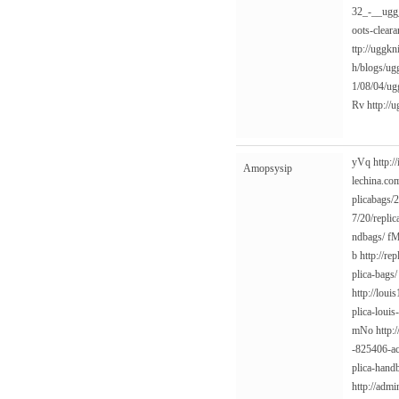
32_-__ugg_
oots-cleara
ttp://uggk
h/blogs/ug
1/08/04/ug
Rv
http://
yVq
http:/
Amopsysip
lechina.co
plicabags/
7/20/replic
ndbags/
f
b
http://re
plica-bags/
http://loui
plica-louis
mNo
http:
-825406-ac
plica-hand
http://adm