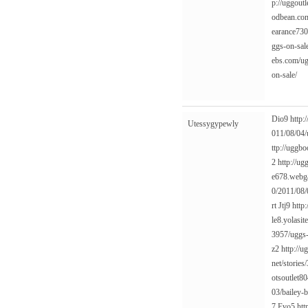
p://uggout
odbean.com
earance730
ggs-on-sal
ebs.com/ug
on-sale/
Dio9
http:
Utessygypewly
011/08/04/
ttp://uggbo
2
http://ug
e678.webga
0/2011/08/
rt
Jtj9
http
le8.yolasi
3957/uggs-
z2
http://
net/storie
otsoutlet8
03/bailey-
7
Evo5
htt