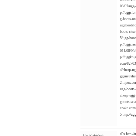
08/05/ugg-
p://uggsfo
g-boots-on
uggbootsfo
boots-clear
5/ugg-boot
p://uggcla
011/08/05/
p://uggkni
com/82703
4/cheap-ug
ggaustrali
2.nipox.c
ugg-boots-
cheap-ugg-
gbootscana
snake.com/
5
http://u
d9s
http:/