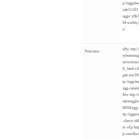
p://uggsho
sale11/20
uggs/
y0h
04.weebly.
e/
sBw
http:
Noiccarce
eybuttonug
m/sections/
ll_.html
e
gah.net/20
tp://uggcla
ugg-canada
Mw
http:/
uttonuggbo
08/04/ugg-
ttp://uggso
-classic-tal
ts/
oEp
htt
p.com/disc