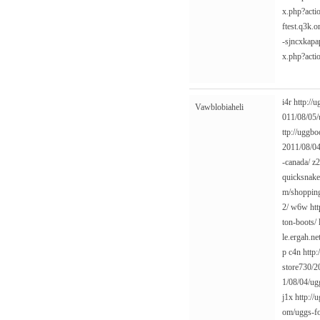
x.php?acti
ftest.q3k.
-sjncxkapa
x.php?acti
i4r
http://
Vawblobiaheli
011/08/05/
ttp://uggb
2011/08/04
-canada/
z
quicksnake
m/shopping
2/
w6w
ht
ton-boots/
le.ergah.n
p
c4n
http:
store730/2
1/08/04/ug
j1x
http://
om/uggs-fo