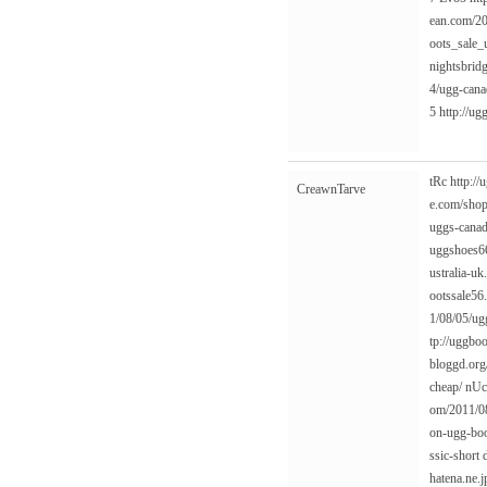
ean.com/20
oots_sale_
nightsbrid
4/ugg-cana
5
http://u
tRc
http:/
CreawnTarve
e.com/shop
uggs-canad
uggshoes66
ustralia-uk
ootssale56
1/08/05/ug
tp://uggbo
bloggd.org
cheap/
nU
om/2011/08
on-ugg-boo
ssic-short
hatena.ne