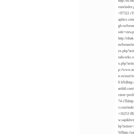
http://tx-
rum/index.
=97322
cY
aphics.com
gb.ru/foru
ode=viewp
http://rib
m/forum/in
ex.php?act
ealworks.c
x.php?acti
p://www.am
n.ru/user/
6
hNd
http
arddd.com/
ction=prof
74
sTh
http
v.com/inde
=16253
fB
w.sapikhv
hp?action=
Wf
http://