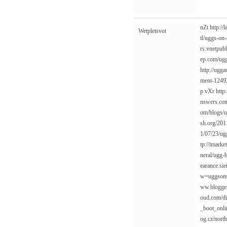
nZt
http:/
Wetpletsvot
tl/uggs-on
rs.vnetpub
ep.com/ug
http://ugg
ment-1249
p
vXr
http
nswers.co
om/blogs/u
sh.org/201
1/07/23/ug
tp://imark
neral/ugg-b
earance.si
w=uggsons
ww.bloggen
oud.com/d
_boot_onli
og.cz/north