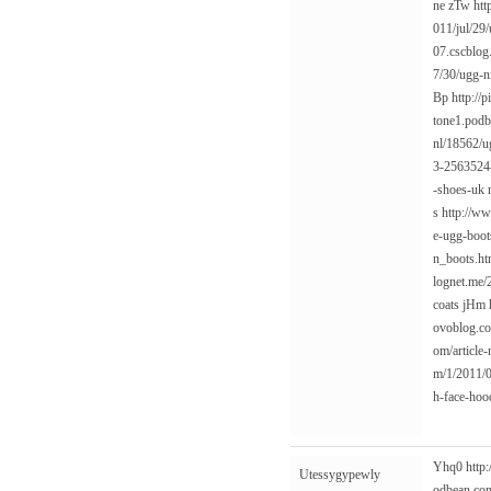
ne
zTw
htt
011/jul/29/
07.cscblog
7/30/ugg-ni
Bp
http://
tone1.podb
nl/18562/u
3-2563524-
-shoes-uk
s
http://w
e-ugg-boot
n_boots.ht
lognet.me/
coats
jHm
ovoblog.co
om/article
m/1/2011/0
h-face-hoo
Yhq0
http
Utessygypewly
odbean.com