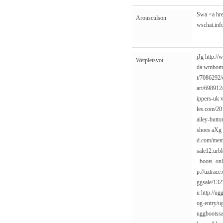
Swa <a hre
Arousculson
wschat.inf
jJg
http://
Wetpletsvot
da.wmbomb
t/7086292/c
art/698912/
ippers-uk
les.com/20
ailey-button
shoes
aXg
d.com/memb
sale12.urb
_boots_onl
p://uztrac
ggsale/132
u
http://u
og-entry/ug
uggbootssa