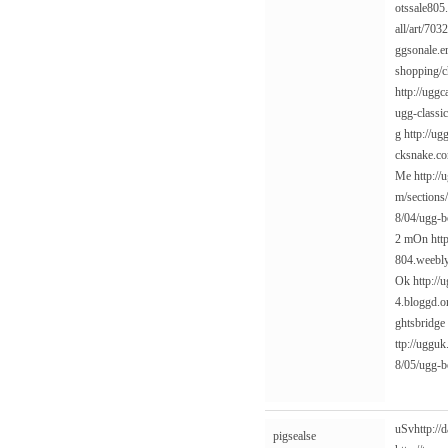
otssale805
all/art/703
ggsonale.e
shopping/c
http://ugg
ugg-classi
g
http://u
cksnake.co
Me
http:/
m/sections
8/04/ugg-b
2
mOn
htt
804.weebly
Ok
http://
4.bloggd.o
ghtsbridge
ttp://uggu
8/05/ugg-b
uSv
http:/
pigsealse