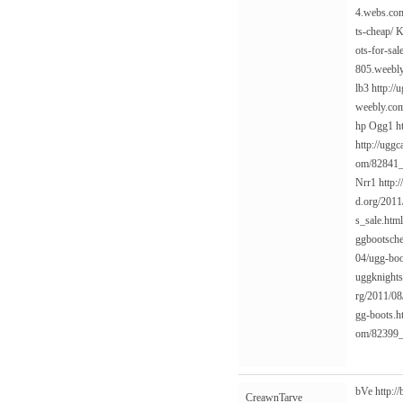
4.webs.co
ts-cheap/
K
ots-for-sale
805.weebly
lb3
http://
weebly.com
hp
Ogg1
h
http://ugg
om/82841_
Nrr1
http:
d.org/2011
s_sale.html
ggbootsche
04/ugg-boo
uggknights
rg/2011/08
gg-boots.h
om/82399_
bVe
http:/
CreawnTarve