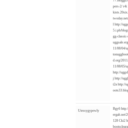
77.bloggd.
pers-2/
r4i
kists.20si
twoday.net
l
http://ug
5.i.ph/blo
gg-classic-
uggsale.erg
11/08/04/u
tonuggboot
d.org/2011
11/08/05/ug
http://uggs
j
http://ug
t2a
http://
oots33.blo
Bgy6
http
Utessygypewly
ergah.net/
128
Cki2
h
bootsclea