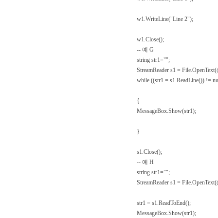
w1.WriteLine("Line 2");
w1.Close();
-- 예 G
string str1="";
StreamReader s1 = File.OpenText(@
while ((str1 = s1.ReadLine()) != nu
{
MessageBox.Show(str1);
}
s1.Close();
-- 예 H
string str1="";
StreamReader s1 = File.OpenText(@
str1 = s1.ReadToEnd();
MessageBox.Show(str1);