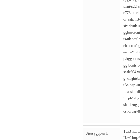
ping/ugg-s
e773.quick
or-sale/
fB
six.de/uku
ggbootsout
ts-uk.html
ebs.com/ug
eap/
eYh
h
p/uggboot
gg-boots-o
ssale804.y
g-knightsb
tAs
http:/
-classic-tall
5.i.ph/blo
six.de/ugg
cshort/art
Tqz3
http:
Utessygypewly
Hec0
http