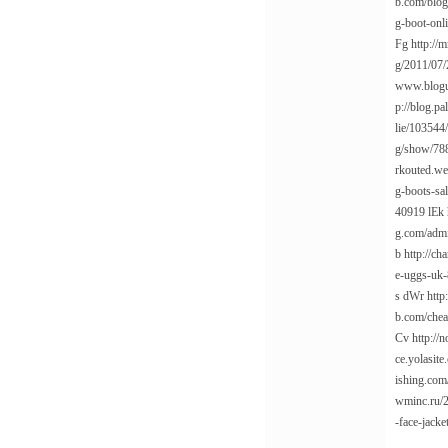
b.com/blog
g-boot-onl
Fg
http:/
g/2011/07/
www.blogu
p://blog.p
lie/103544
g/show/78
rkouted.we
g-boots-sa
40919
lEk
g.com/adm
b
http://ch
e-uggs-uk
s
dWr
http
b.com/chea
Cv
http://
ce.yolasite
ishing.com/
wminc.ru/2
-face-jacke