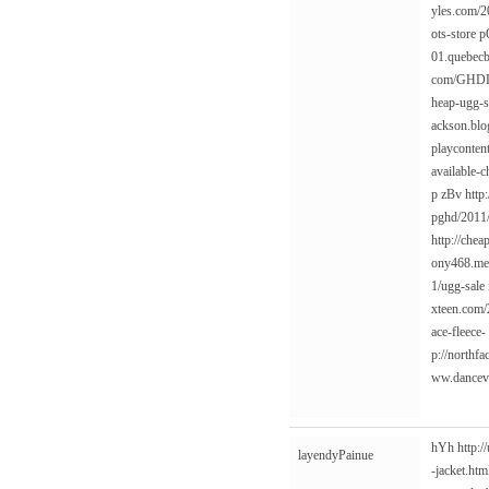
yles.com/2
ots-store
p
01.quebecb
com/GHDLim
heap-ugg-
ackson.blo
playconte
available-c
p
zBv
http
pghd/2011/
http://che
ony468.me
1/ugg-sale
xteen.com/
ace-fleece-
p://northf
ww.dancevi
hYh
http:
layendyPainue
-jacket.htm