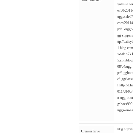
Vawblobiaheli
yolasite.c
e730/2011/
uggssale67
com/2011/0
p://ukuggb
gg-slipper
ttp://baile
1.blog.com
s-sale
s2k
5.i.ph/blo
08/04/ugg-
p://uggboo
e/uggclassi
f
http://d.
011/08/05/
n-ugg-boot
gshoes999.
uggs-on-sa
kEg
http:/
CreawnTarve