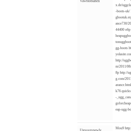
Vawblobiaheli
x.de/uggcla
-boots-uk/
gbootuk.er
ance730/20
44400
o6
heapuggboo
tonuggboot
gg-boots
h
yolasite.co
http://ugg
m/2011/08/
8p
http://
g.com/2011
arance.htm
k76.quicks
-_ugg_cana
gsforcheap
eap-ugg-bo
Mou9
http
Utessygypewly