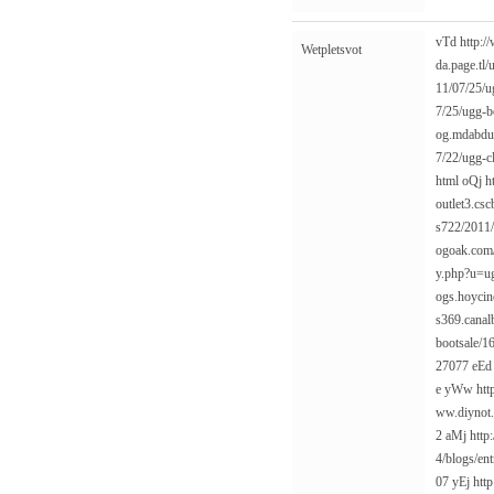
vTd
http:/
Wetpletsvot
da.page.tl/
11/07/25/u
7/25/ugg-b
og.mdabdu
7/22/ugg-cl
html
oQj
h
outlet3.cs
s722/2011/
ogoak.com
y.php?u=u
ogs.hoycin
s369.canal
bootsale/1
27077
eE
e
yWw
ht
ww.diynot.
2
aMj
http
4/blogs/en
07
yEj
htt