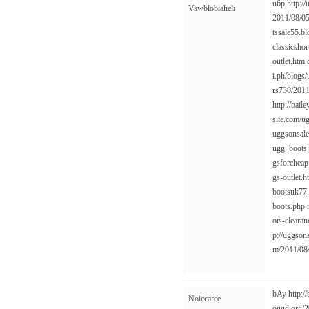
u6p
http:/
Vawblobiaheli
2011/08/05
tssale55.b
classicsho
outlet.htm
i.ph/blogs
rs730/2011
http://bai
site.com/ug
uggsonsale
ugg_boots
gsforcheap
gs-outlet.h
bootsuk77.
boots.php
ots-clearan
p://uggson
m/2011/08/
bAy
http:/
Noiccarce
oggd.org/2