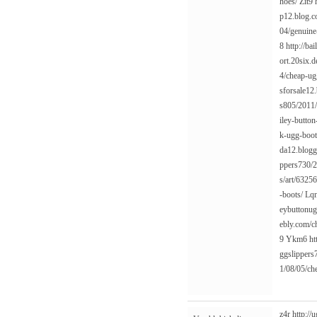
hoes/
Zit9
p12.blog.c
04/genuine
8
http://ba
ort.20six.d
4/cheap-ug
sforsale12
s805/2011/
iley-button
k-ugg-boot
da12.blogg
ppers730/2
s/art/63256
-boots/
Lq
eybuttonug
ebly.com/c
9
Ykm6
ht
ggslippers
1/08/05/ch
z4r
http:/