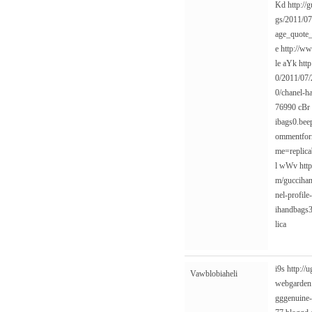
Kd
http:/
gs/2011/07/
age_quote
e
http://ww
le
aYk
htt
0/2011/07/
0/chanel-h
76990
cBr
ibags0.be
ommentfo
me=replic
l
wWv
htt
m/guccihan
nel-profil
ihandbags3
lica
i9s
http://
Vawblobiaheli
webgarden.
gggenuine-