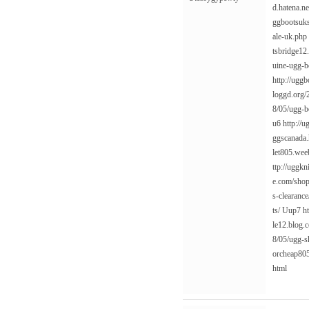
d.hatena.n
ggbootsuks
ale-uk.php
tsbridge12
uine-ugg-b
http://uggb
loggd.org/
8/05/ugg-bo
u6
http://
ggscanada
let805.wee
ttp://uggk
e.com/shop
s-clearance
ts/
Uup7
h
le12.blog.
8/05/ugg-s
orcheap805
html