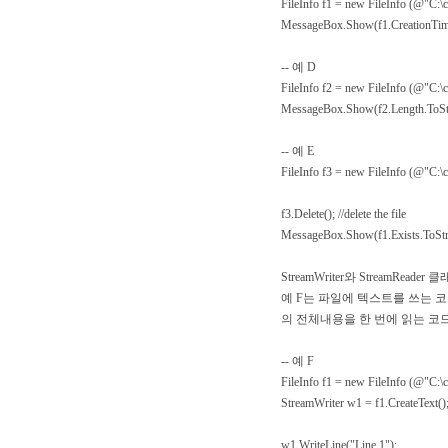
FileInfo f1 = new FileInfo (@"C:\c
MessageBox.Show(f1.CreationTime
-- 예 D
FileInfo f2 = new FileInfo (@"C:\c
MessageBox.Show(f2.Length.ToStr
-- 예 E
FileInfo f3 = new FileInfo (@"C:\c
f3.Delete(); //delete the file
MessageBox.Show(f1.Exists.ToString(
StreamWriter와 StreamReader 
예 F는 파일에 텍스트를 쓰는 코
의 전체내용을 한 번에 읽는 코
-- 예 F
FileInfo f1 = new FileInfo (@"C:\c
StreamWriter w1 = f1.CreateText()
w1.WriteLine("Line 1");