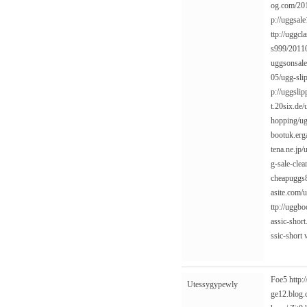
og.com/201
p://uggsal
ttp://uggcl
s999/2011
uggsonsale
05/ugg-slip
p://uggsli
t.20six.de
hopping/ug
bootuk.erg
tena.ne.jp
g-sale-clea
cheapuggs8
asite.com/
ttp://uggb
assic-short
ssic-short
Foe5
http:
Utessygypewly
ge12.blog.