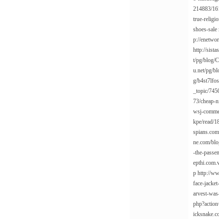
214883/16
true-relig
shoes-sale
p://enetwo
http://sis
t/pg/blog/C
u.net/pg/b
g/b4st7lfo
_topic/74
73/cheap-ni
wsj-commer
kpe/read/1
spians.co
ne.com/blo
-the-passen
epthi.com.
p
http://w
face-jacket
arvest-was
php?actio
icksnake.c