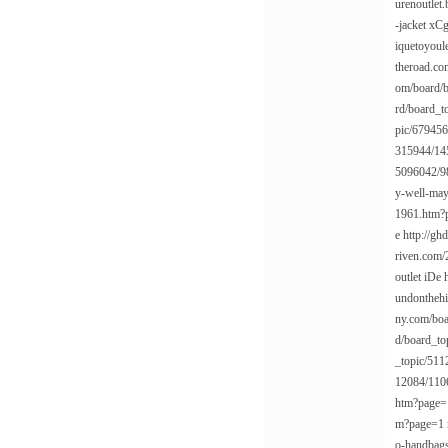
urenoutlet
-jacket
xC
iquetoyou
theroad.c
om/board/
rd/board_
pic/67945
315944/14
5096042/9
y-well-may
1961.htm?
e
http://gh
riven.com/
outlet
iDe
undonthehi
ny.com/bo
d/board_t
_topic/51
12084/110
htm?page=
m?page=1
o-handbag