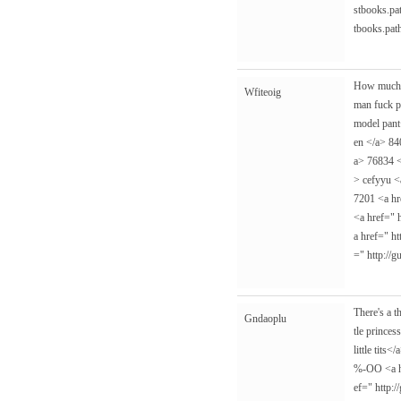
stbooks.pat
tbooks.pat
How much d
Wfiteoig
man fuck p
model pan
en </a> 84
a> 76834 
> cefyyu <
7201 <a h
<a href="
a href="
ht
="
http://
There's a t
Gndaoplu
tle prince
little tits
%-OO <a 
ef="
http:/