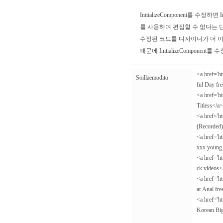
InitializeComponent를 수
를 사용하여 편집할 수 없다는 단점이
수정된 코드를 디자이너가 더 이
때문에 InitializeCompon
<a href='
Soillaemodito
ful Day fr
<a href='h
Titless</a>
<a href='h
(Recorded
<a href='h
xxx young
<a href='h
ck videos<
<a href='
ar Anal fr
<a href='
Korean Big