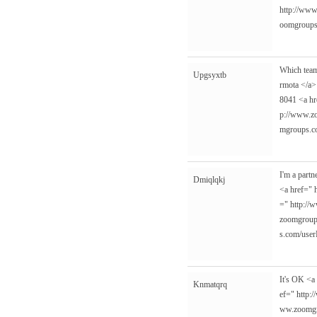
http://www
oomgroups
Which team
Upgsyxtb
rmota </a>
8041 <a h
p://www.z
mgroups.c
I'm a partn
Dmiqlqkj
<a href="
="
http://
zoomgroup
s.com/user
It's OK <a
Knmatqrq
ef="
http:
ww.zoomgr