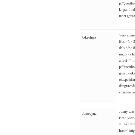
p://guestbo
ks.pathfind
inder.gr/re
Very intere
Gkeolmjz
Bbs </a> 
dels </a>
mzzo <a h
a href="
ht
p://guestbo
guestbooks
oks.pathfi
der.gr/read
er.gr/read/
Jonny was 
Jemevyuz
t</a> yscr
=] <a href
href="
htt