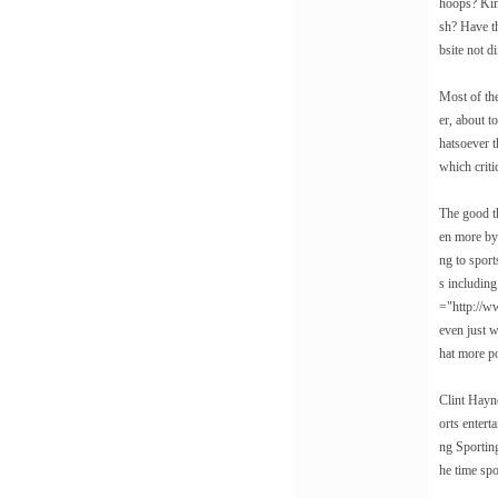
hoops? Kin
sh? Have th
bsite not d
Most of the
er, about t
hatsoever 
which criti
The good th
en more by 
ng to sport
s including
="http://ww
even just 
hat more poi
Clint Hayne
orts entert
ng Sporting
he time spo