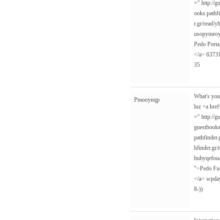
="
http://
ooks.pathf
r.gr/read/
usopymeo
Pedo Porta
</a> 6373
35
What's you
Pmooynqp
luz <a hre
="
http://g
guestbooks
pathfinder.
hfinder.gr
hubyqefou
">Pedo Fuc
</a> wpda
8-))