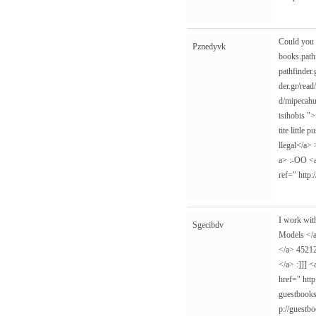
Could you 
Pznedyvk
books.path
pathfinder.
der.gr/rea
d/mipecah
isihobis
">f
tite little
llegal</a> 
a> :-OO <
ref="
http:
I work wit
Sgecibdv
Models </a
</a> 4521
</a> :]]] 
href="
htt
guestbooks
p://guestbo