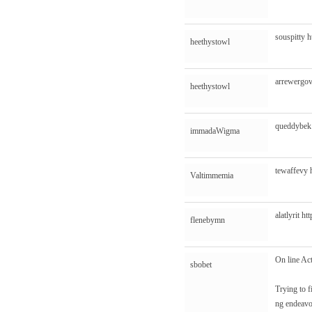
souspitty
h
heethystowl
arrewergo
heethystowl
queddybe
immadaWigma
tewaffevy
Valtimmemia
alatlyrit
htt
flenebymn
On line Ac
sbobet
Trying to f
ng endeavor