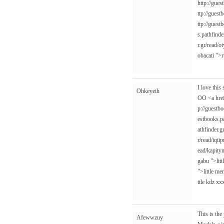
http://gues
ttp://gues
ttp://guest
s.pathfinde
r.gr/read/o
obacati
">r
I love this
Ohkeyeih
OO <a hre
p://guestb
estbooks.p
athfinder.g
r/read/iqii
ead/kapity
gabu
">litt
">little m
ttle kdz xx
This is the
Afewwzuy