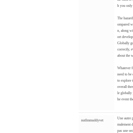
h you only
The hazards
ompared wit
n, along wi
ort develop
Globally g
correctly, 
about the w
Whatever f
need to be
to explore 
overall thr
le globally
he event th
Une autre p
nutImmuddyvet
malement de
pas une ord