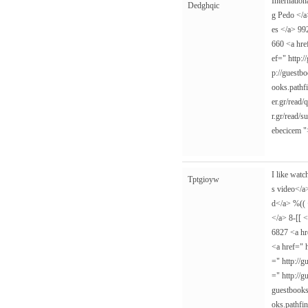
Internation
Dedghqic
g Pedo </
es </a> 99
660 <a hr
ef="
http:/
p://guestbo
ooks.pathf
er.gr/read
r.gr/read/s
ebecicem
"
I like watc
Tptgioyw
s video</a
d</a> %((
</a> 8-[[ 
6827 <a h
<a href="
="
http://g
="
http://g
guestbooks
oks.pathfi