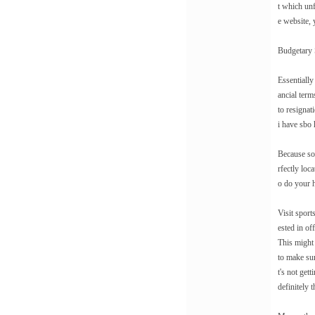
t which unf
e website, 
Budgetary 
Essentially
ancial term
to resignat
i have sbo
Because so 
rfectly loc
o do your h
Visit sport
ested in of
This might 
to make sur
t's not get
definitely 