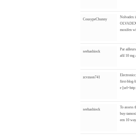
Nolvadex i
CousypeChunny
OLVADEX BA
moxifen wi
Par ailleur
seehashiock
afil 10 mg 
Electronicc
zcvzuon741
first-blog
e [url=htt
To assess t
seehashiock
buy-tamoxi
een 10 way