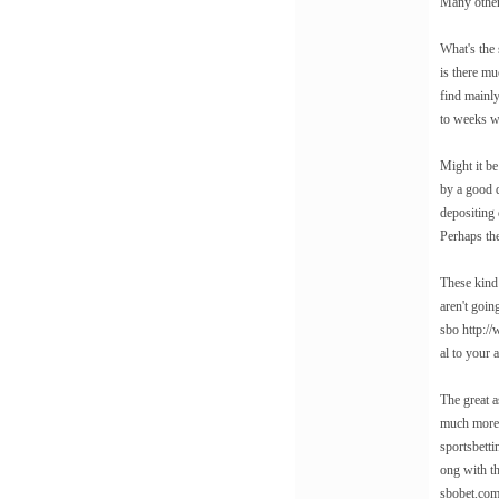
Many other
What's the 
is there mu
find mainly
to weeks wh
Might it be
by a good d
depositing 
Perhaps the
These kind 
aren't goin
sbo
http:/
al to your 
The great a
much more s
sportsbetti
ong with t
sbobet.com"