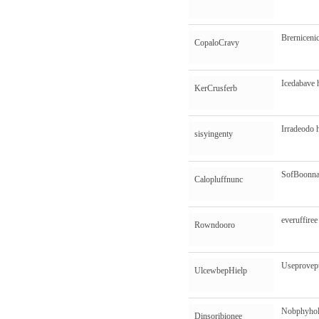
Brerniceni
CopaloCravy
Icedabave
KerCrusferb
Irradeodo
sisyingenty
SofBoonn
Calopluffnunc
everuffire
Rowndooro
Useprovep
UlcewbepHielp
Nobphyho
Dinsoribionee