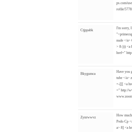
ps.com/use
rofile/577
I'm sorry, 
Ctjppabk
">primecu
nude </a>
> 8-))) <a
href="
htt
Have you g
Bkygumca
tube </a> 
=-[[[ <a h
="
http://
www.zoomg
How much i
Zynrwwvz
Pedo Cp <
a> 8] <a h