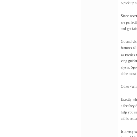
o pick up 
Since sever
are perfectl
and get fai
Go and visi
features a
an receive 
ving guidan
alysis. Spo
d the most 
Other <a h
Exactly wha
a fee they 
help you sa
uid is actua
Is it very