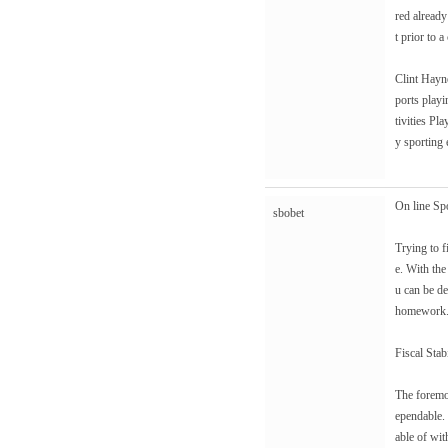
red alread
t prior to a
Clint Hayne
ports playi
tivities Pl
y sporting 
On line Sp
sbobet
Trying to f
e. With the
u can be de
homework
Fiscal Stabi
The foremos
ependable. E
able of wit