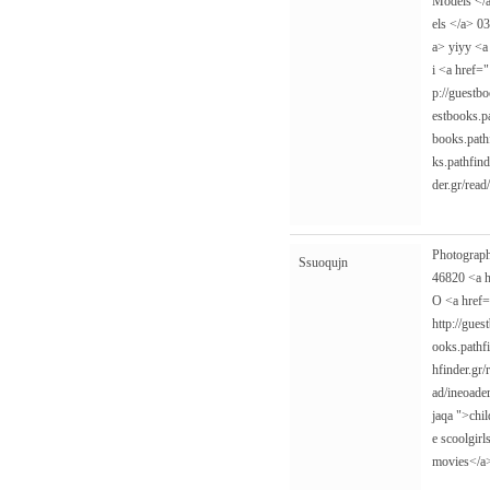
Models </
els </a> 0
a> yiyy <a
i <a href=
p://guestb
estbooks.p
books.path
ks.pathfin
der.gr/read
Photograp
Ssuoqujn
46820 <a 
O <a href
http://gue
ooks.pathfi
hfinder.gr/
ad/ineoade
jaqa
">child
e scoolgir
movies</a