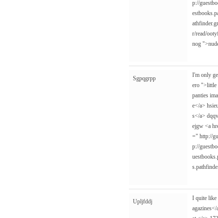
p://guestb
estbooks.pa
athfinder.
r/read/ootyf
nog
">nude 
I'm only g
Sgpqgrpp
ero
">littl
panties im
e</a> hsie
s</a> dqqv
ejgw <a h
="
http://g
p://guestb
uestbooks.p
s.pathfinde
I quite lik
Upljfddj
agazines<