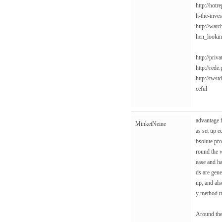
http://hotr
h-the-inve
http://wat
hen_looki
http://priv
http://red
http://tws
ceful
advantage f
MinketNeine
as set up e
bsolute pro
round the w
ease and h
ds are gene
up, and als
y method t
Around the 