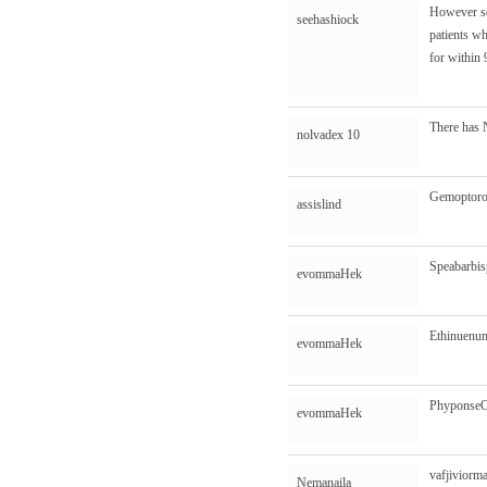
However so
seehashiock
patients w
for within 
There has 
nolvadex 10
Gemoptor
assislind
Speabarbi
evommaHek
Ethinuenu
evommaHek
Phyponse
evommaHek
vafjiviorm
Nemanaila