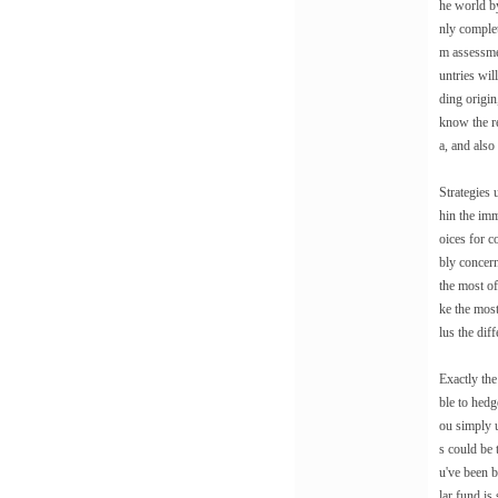
he world by
nly complet
m assessmen
untries wil
ding origin
know the re
a, and also
Strategies 
hin the imm
oices for 
bly concern
the most o
ke the most
lus the diff
Exactly th
ble to hedg
ou simply u
s could be 
u've been b
lar fund is