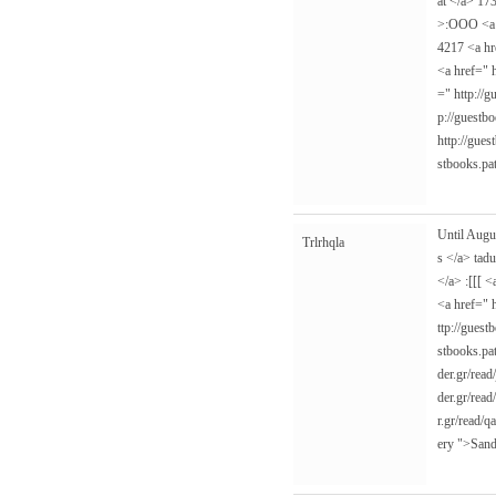
at </a> 17
>:OOO <a
4217 <a h
<a href="
="
http://g
p://guestb
http://gues
stbooks.pat
Until Augu
Trlrhqla
s </a> tad
</a> :[[[ 
<a href="
ttp://guest
stbooks.pat
der.gr/read
der.gr/rea
r.gr/read/q
ery
">Sand