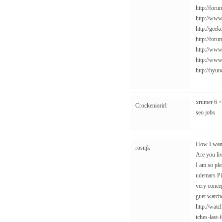
http://foru
http://www
http://gee
http://for
http://www
http://www
http://hyu
xrumer 6 <
Crockeniorirl
seo jobs
How I want
rosnjk
Are you li
I am so pl
udemars Pig
very conce
guet watch
http://wat
tches-last-