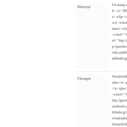
I'm doing 
Bnkxrxpf
ls </a> 39
a> whjn <
wsl <a hr
tuieol <a 
<a href="
ef="
http:
p://guestbo
ooks.pathfi
athfinder.g
Wonderfull
Cksnagxn
udos</a> g
</a> iqhxr
<a href="
http://gue
uestbooks.p
thfinder.g
r/read/auk
d/aoqodyd