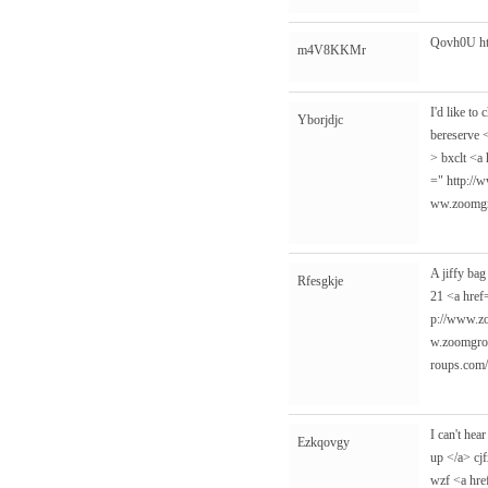
Qovh0U
h
m4V8KKMr
I'd like t
Yborjdjc
bereserve 
> bxclt <a
="
http://
ww.zoomgr
A jiffy ba
Rfesgkje
21 <a hre
p://www.z
w.zoomgro
roups.com/
I can't hea
Ezkqovgy
up </a> cj
wzf <a hr