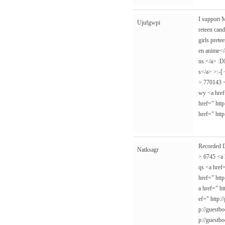
I support 
Ujufgwpi
reteen can
girls pret
en anime</
ns </a> :
s</a> >:-[
> 770143 
wy <a hre
href="
http
href="
htt
Recorded D
Natksagr
> 6745 <a
qs <a href
href="
http
a href="
ht
ef="
http:/
p://guestbo
p://guestbo