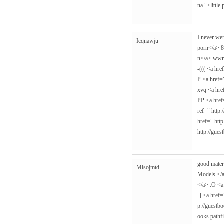
na
">little
I never wen
Icqnawju
porn</a> 8
n</a> wwm
-((( <a hr
P <a href
xvq <a hr
PP <a hre
ref="
http:
href="
http
http://gues
good mater
Mlsojmtd
Models </a
</a> :O <a
-] <a href
p://guestb
ooks.pathf