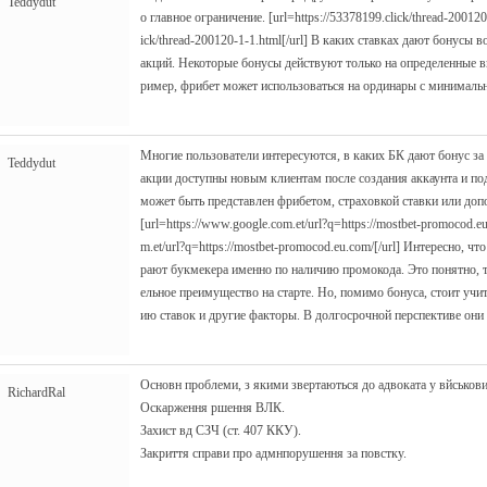
Teddydut
о главное ограничение. [url=https://53378199.click/thread-200120
ick/thread-200120-1-1.html[/url] В каких ставках дают бонусы 
акций. Некоторые бонусы действуют только на определенные в
ример, фрибет может использоваться на ординары с минимал
Многие пользователи интересуются, в каких БК дают бонус за
Teddydut
акции доступны новым клиентам после создания аккаунта и п
может быть представлен фрибетом, страховкой ставки или до
[url=https://www.google.com.et/url?q=https://mostbet-promocod.e
m.et/url?q=https://mostbet-promocod.eu.com/[/url] Интересно, ч
рают букмекера именно по наличию промокода. Это понятно, т
ельное преимущество на старте. Но, помимо бонуса, стоит учит
ию ставок и другие факторы. В долгосрочной перспективе они
Основн проблеми, з якими звертаються до адвоката у вйськови
RichardRal
Оскарження ршення ВЛК.
Захист вд СЗЧ (ст. 407 ККУ).
Закриття справи про адмнпорушення за повстку.