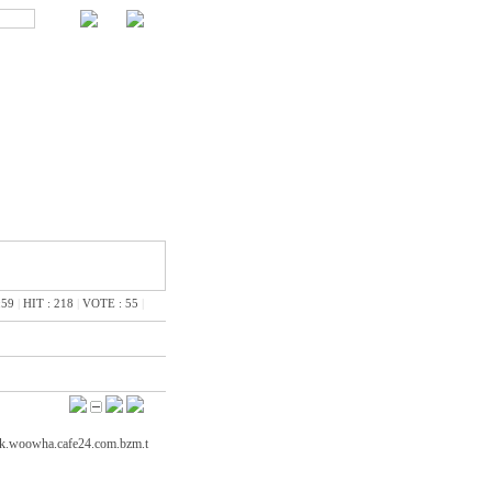
:59
|
HIT : 218
|
VOTE : 55
|
qfk.woowha.cafe24.com.bzm.t