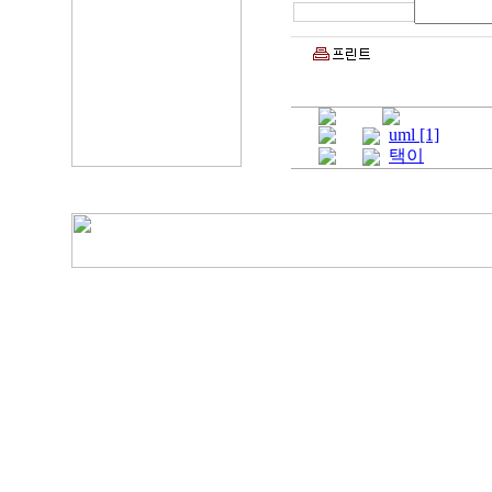
uml [1]
택이