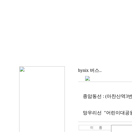
hynix 버스..
종암동선 : (아찬산역3번
망우리선 "어린이대공원