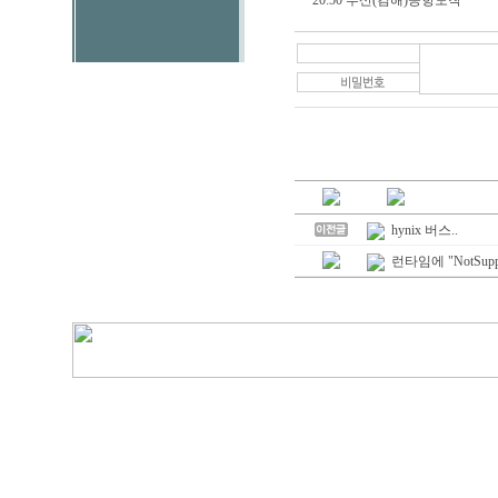
20:50 부산(김해)공항도착
hynix 버스..
런타임에 "NotSuppo