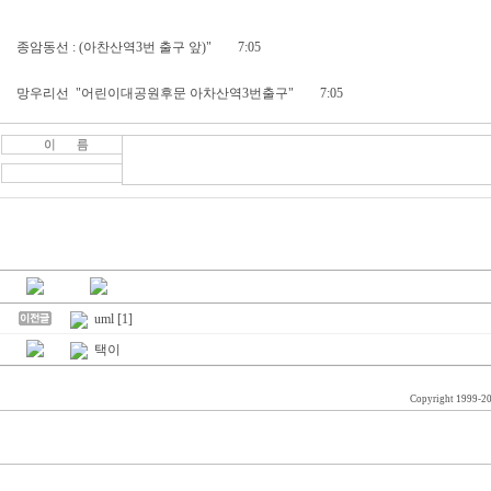
종암동선 : (아찬산역3번 출구 앞)" 7:05
망우리선 "어린이대공원후문 아차산역3번출구" 7:05
uml [1]
택이
Copyright 1999-2