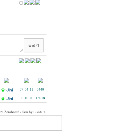
07·04·11
3440
06·10·26
13018
Zeroboard
/ skin by
026
GGAMBO