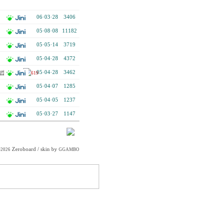
06·03·28
3406
05·08·08
11182
05·05·14
3719
05·04·28
4372
법 발표 -
05·04·28
3462
619
05·04·07
1285
05·04·05
1237
05·03·27
1147
Zeroboard
/ skin by
-2026
GGAMBO