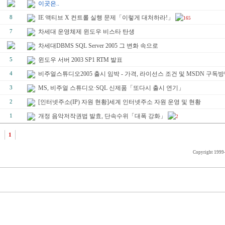
이곳은..
IE 액티브 X 컨트롤 실행 문제「이렇게 대처하라!」
8
165
차세대 운영체제 윈도우 비스타 탄생
7
차세대DBMS SQL Server 2005 그 변화 속으로
윈도우 서버 2003 SP1 RTM 발표
5
비주얼스튜디오2005 출시 임박 - 가격, 라이선스 조건 및 MSDN 구독방
4
MS, 비주얼 스튜디오·SQL 신제품「또다시 출시 연기」
3
[인터넷주소(IP) 자원 현황]세계 인터넷주소 자원 운영 및 현황
2
개정 음악저작권법 발효, 단속수위「대폭 강화」
1
2
1
Copyright 1999