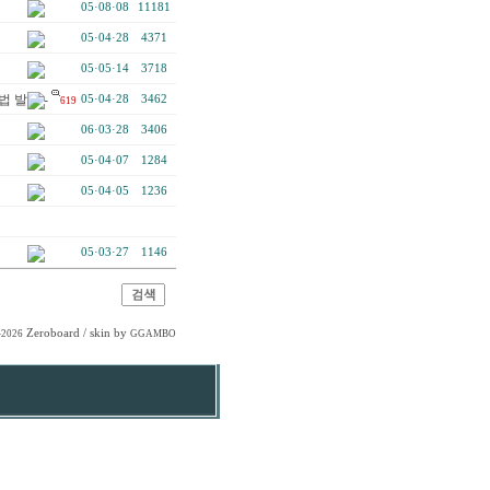
05·08·08
11181
05·04·28
4371
05·05·14
3718
법 발표 -
05·04·28
3462
619
06·03·28
3406
05·04·07
1284
05·04·05
1236
05·03·27
1146
Zeroboard
/ skin by
-2026
GGAMBO