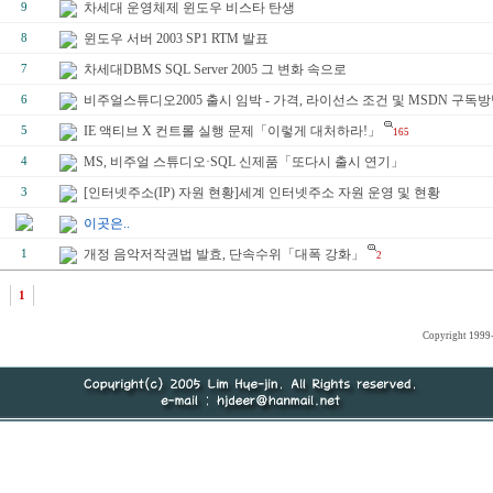
차세대 운영체제 윈도우 비스타 탄생
9
윈도우 서버 2003 SP1 RTM 발표
8
차세대DBMS SQL Server 2005 그 변화 속으로
7
비주얼스튜디오2005 출시 임박 - 가격, 라이선스 조건 및 MSDN 구독방
6
IE 액티브 X 컨트롤 실행 문제「이렇게 대처하라!」
5
165
MS, 비주얼 스튜디오·SQL 신제품「또다시 출시 연기」
4
[인터넷주소(IP) 자원 현황]세계 인터넷주소 자원 운영 및 현황
3
이곳은..
개정 음악저작권법 발효, 단속수위「대폭 강화」
1
2
1
Copyright 1999