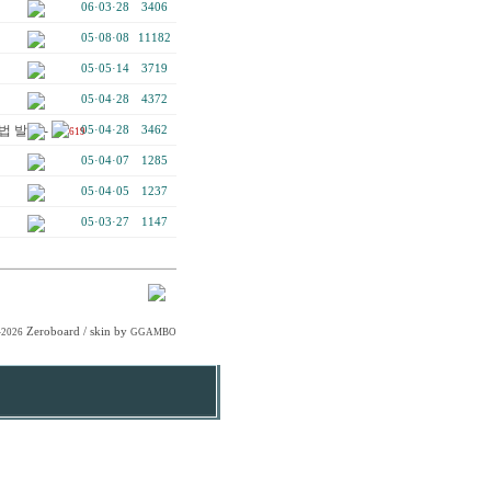
06·03·28
3406
05·08·08
11182
05·05·14
3719
05·04·28
4372
법 발표 -
05·04·28
3462
619
05·04·07
1285
05·04·05
1237
05·03·27
1147
Zeroboard
/ skin by
-2026
GGAMBO