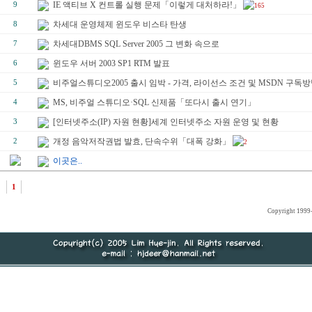
IE 액티브 X 컨트롤 실행 문제「이렇게 대처하라!」
9
165
차세대 운영체제 윈도우 비스타 탄생
8
차세대DBMS SQL Server 2005 그 변화 속으로
7
윈도우 서버 2003 SP1 RTM 발표
6
비주얼스튜디오2005 출시 임박 - 가격, 라이선스 조건 및 MSDN 구독방
5
MS, 비주얼 스튜디오·SQL 신제품「또다시 출시 연기」
4
[인터넷주소(IP) 자원 현황]세계 인터넷주소 자원 운영 및 현황
3
개정 음악저작권법 발효, 단속수위「대폭 강화」
2
2
이곳은..
1
Copyright 1999