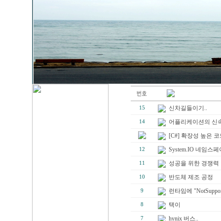
신차길들이기..
15
어플리케이션의 신속한 
14
[C#] 확장성 높은 
System.IO 네임
12
성공을 위한 경쟁력
11
반도체 제조 공정
10
런타임에 "NotSuppo
9
택이
8
hynix 버스..
7