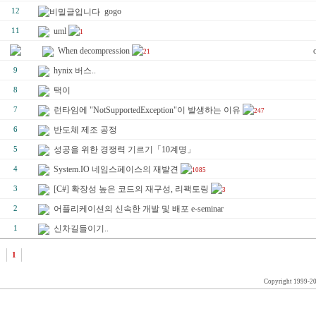
gogo
12
uml
11
1
When decompression
21
hynix 버스..
9
택이
8
런타임에 "NotSupportedException"이 발생하는 이유
7
247
반도체 제조 공정
6
성공을 위한 경쟁력 기르기「10계명」
5
System.IO 네임스페이스의 재발견
4
1085
[C#] 확장성 높은 코드의 재구성, 리팩토링
3
3
어플리케이션의 신속한 개발 및 배포 e-seminar
2
신차길들이기..
1
1
Copyright 1999-2