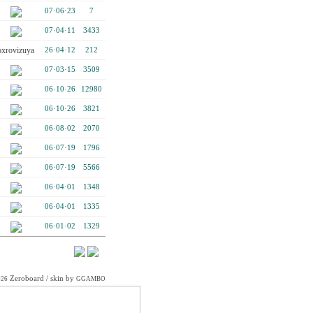
07·06·23
7
07·04·11
3433
oxrovizuya
26·04·12
212
07·03·15
3509
06·10·26
12980
06·10·26
3821
06·08·02
2070
06·07·19
1796
06·07·19
5566
06·04·01
1348
06·04·01
1335
06·01·02
1329
Zeroboard
/ skin by
026
GGAMBO