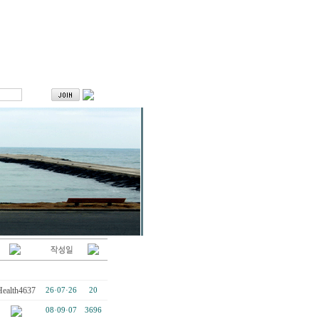
Health4637
26·07·26
20
08·09·07
3696