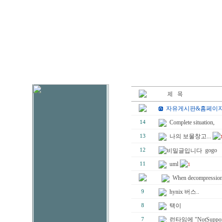
자유게시판&홈페이지
Complete situation,
14
나의 보물창고...
13
gogo
12
uml
11
1
When decompressio
hynix 버스..
9
택이
8
런타임에 "NotSuppo
7