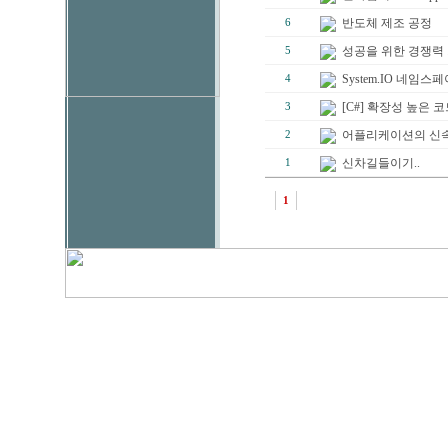
반도체 제조 공정
6
성공을 위한 경쟁력
5
System.IO 네임
4
[C#] 확장성 높은 
3
어플리케이션의 신속한 
2
신차길들이기..
1
1