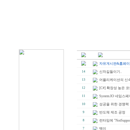
자유게시판&홈페이지
신차길들이기..
14
어플리케이션의 신속한 
13
[C#] 확장성 높은 
12
System.IO 네임
11
성공을 위한 경쟁력
10
반도체 제조 공정
9
런타임에 "NotSuppo
8
택이
7