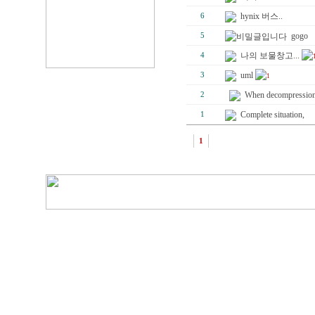
hynix 버스..
6
gogo
5
나의 보물창고...
4
uml
3
1
When decompressio
2
Complete situation,
1
1