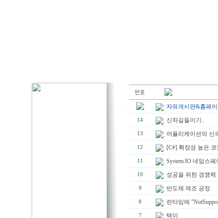
자유게시판&홈페이지
신차길들이기..
14
어플리케이션의 신속한 
13
[C#] 확장성 높은 
12
System.IO 네임
11
성공을 위한 경쟁력
10
반도체 제조 공정
9
런타임에 "NotSuppo
8
택이
7