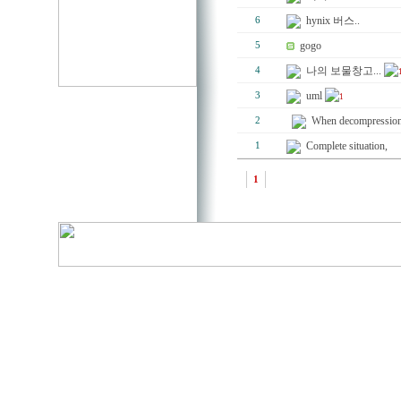
hynix 버스..
6
gogo
5
나의 보물창고...
4
uml
3
1
When decompressio
2
Complete situation,
1
1