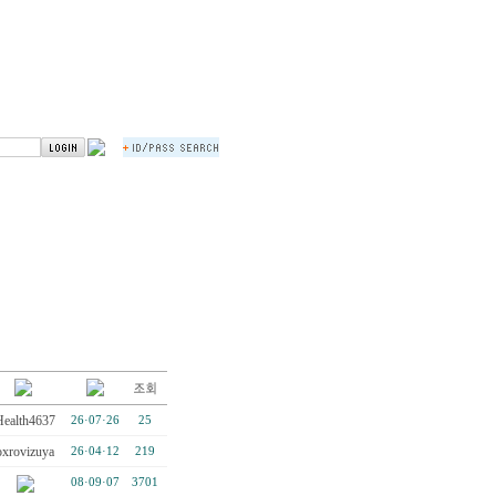
Health4637
26·07·26
25
oxrovizuya
26·04·12
219
08·09·07
3701