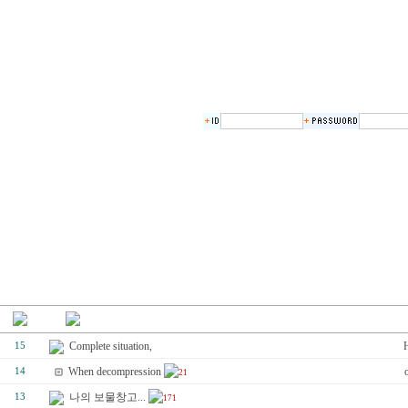
Complete situation,
15
When decompression
14
21
나의 보물창고...
13
171