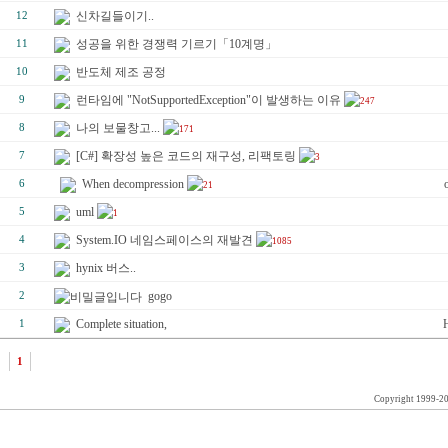
신차길들이기..
12
성공을 위한 경쟁력 기르기「10계명」
11
반도체 제조 공정
10
런타임에 "NotSupportedException"이 발생하는 이유
9
247
나의 보물창고...
8
171
[C#] 확장성 높은 코드의 재구성, 리팩토링
7
3
When decompression
6
21
uml
5
1
System.IO 네임스페이스의 재발견
4
1085
hynix 버스..
3
gogo
2
Complete situation,
1
1
Copyright 1999-2