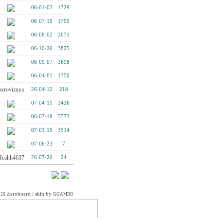
06·01·02
1329
06·07·19
1799
06·08·02
2071
06·10·26
3825
08·09·07
3698
06·04·01
1350
oxrovizuya
26·04·12
218
07·04·11
3436
06·07·19
5573
07·03·15
3514
07·06·23
7
Health4637
26·07·26
24
Zeroboard
/ skin by
026
GGAMBO